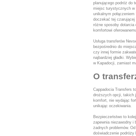
planującego podróż do t
miejsc turystycznych w 
unikalnym połączeniem h
doczekać tej czarującej 
różne sposoby dotarcia d
komfortowi oferowanemu
Usługa transferów Nevse
bezpośrednio do miejsca
czy innej formie zakwate
najbardziej gładki. Wybi
w Kapadocji, zamiast ma
O transfe
Cappadocia Transfers to
droższych opcji, takich
komfort, nie wydając for
unikając oczekiwania.
Bezpieczeństwo to kolej
zapewnia niezawodny i b
żadnych problemów. Od p
doświadczenie podróży b