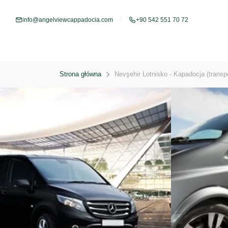
info@angelviewcappadocia.com
+90 542 551 70 72
Strona główna
Nevşehir Lotnisko - Kapadocja (transpo