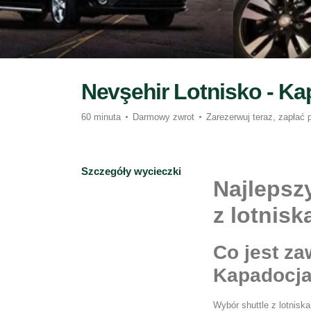
Nevşehir Lotnisko - Ka
60 minuta
Darmowy zwrot
Zarezerwuj teraz, zapłać 
Szczegóły wycieczki
Najlepsz
z lotnis
Co jest za
Kapadocj
Wybór shuttle z lotniska