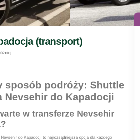
padocja (transport)
później
y sposób podróży: Shuttle 
ka Nevsehir do Kapadocji
warte w transferze Nevsehir 
a?
 Nevsehir do Kapadocji to najrozsądniejsza opcja dla każdego 