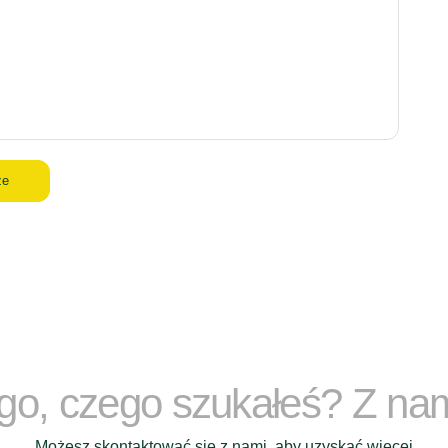
ze
ego, czego szukałeś? Z na
Możesz skontaktować się z nami, aby uzyskać więcej