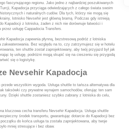
ego fascynującego regionu. Jako jedno z najbardziej poszukiwanych 
Turcji, Kapadocja przyciąga odwiedzających z całego świata swoim 
istorycznych i naturalnych cudów. Dla tych, którzy nie mogą się 
krainy, lotnisko Nevsehir jest główną bramą. Podczas gdy istnieją 
o Kapadocji z lotniska, żaden z nich nie dorównuje łatwości i 
 przez usługę Cappadocia Transfers.
hir Kapadocja zapewnia płynną, bezstresową podróż z lotniska 
 zakwaterowania. Bez względu na to, czy zatrzymujesz się w hotelu 
rowania, ten shuttle został zaprojektowany, aby twój przyjazd był jak 
erając tę usługę, podróżni mogą skupić się na cieszeniu się przygodą 
rtwić się o logistykę.
rze Nevsehir Kapadocja
 przede wszystkim wygoda. Usługa shuttle to tańsza alternatywa dla 
 jak taksówki czy prywatne wynajem samochodów, oferując ten sam 
tuny. Dzięki shuttle zostaniesz szybko zabrany z lotniska do celu, 
na kluczowa cecha transferu Nevsehir Kapadocja. Usługa shuttle 
ezpieczny środek transportu, gwarantując dotarcie do Kapadocji bez 
oczątku do końca usługa ta została zaprojektowana, aby twoje 
yło mniej stresujące i bez obaw.