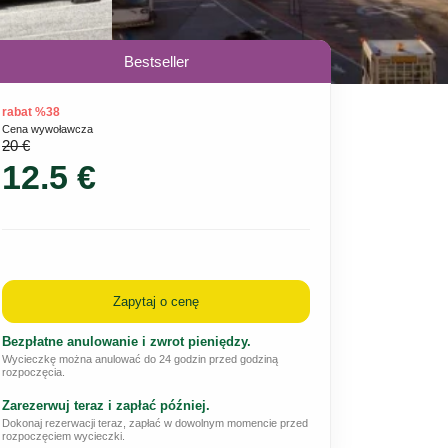
Bestseller
rabat %38
Cena wywoławcza
20 €
12.5 €
Zapytaj o cenę
Bezpłatne anulowanie i zwrot pieniędzy.
Wycieczkę można anulować do 24 godzin przed godziną
rozpoczęcia.
Zarezerwuj teraz i zapłać później.
Dokonaj rezerwacji teraz, zapłać w dowolnym momencie przed
rozpoczęciem wycieczki.