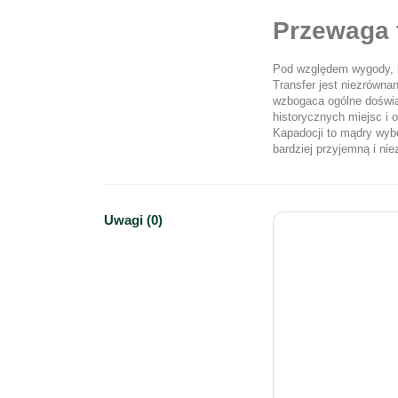
Przewaga 
Pod względem wygody, k
Transfer jest niezrówna
wzbogaca ogólne doświa
historycznych miejsc i 
Kapadocji to mądry wybó
bardziej przyjemną i ni
Uwagi (0)