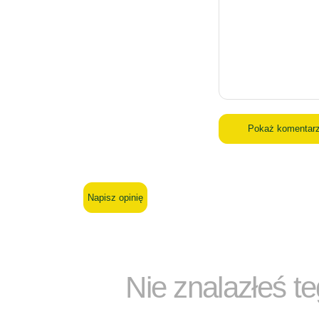
Pokaż komentar
Napisz opinię
Nie znalazłeś t