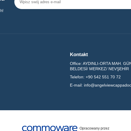
h!
Kontakt
Office:
AYDINLI-ORTA MAH. GÜNG
BELDESİ/ MERKEZ/ NEVŞEHİR
Telefon:
+90 542 551 70 72
E-mail:
info@angelviewcappadoc
Opracowany przez