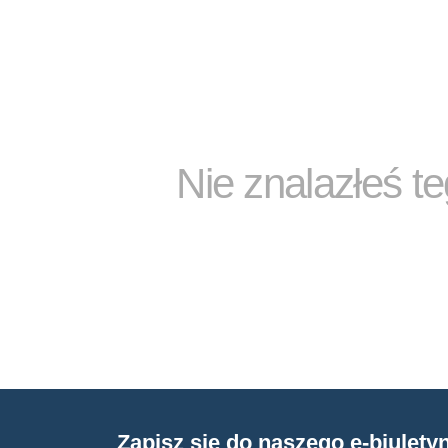
Nie znalazłeś t
Zapisz się do naszego e-biulety