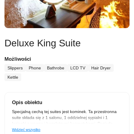
Deluxe King Suite
Możliwości
Slippers
Phone
Bathrobe
LCD TV
Hair Dryer
Kettle
Opis obiektu
Specjalną cechą tej suites jest kominek. Ta przestronna
suite składa się z 1 salonu, 1 oddzielnej sypialni i 1
łazienki z wanną i bezpłatnymi kosmetykami. Posiada
taras z widokiem na ogród, a także zapewnia prywatne
Widzieć wszystko