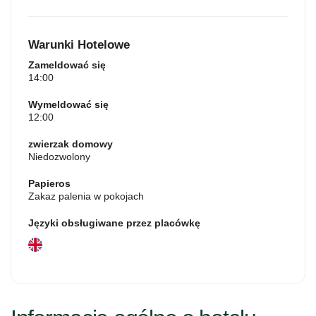
wejście i telewizor z płaskim ekranem z usługami
strumieniowymi. Obiekt oferuje 2 łóżka.
Warunki Hotelowe
Zameldować się
14:00
Wymeldować się
12:00
zwierzak domowy
Niedozwolony
Papieros
Zakaz palenia w pokojach
Języki obsługiwane przez placówkę