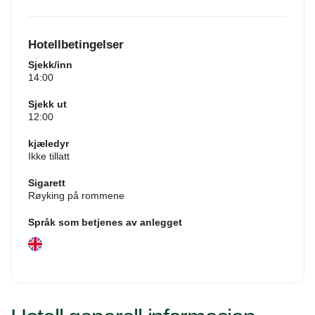
og en flatskjerm-TV med strømmetjenester. Enheten tilbyr
2 senger.
Hotellbetingelser
Sjekk/inn
14:00
Sjekk ut
12:00
kjæledyr
Ikke tillatt
Sigarett
Røyking på rommene
Språk som betjenes av anlegget