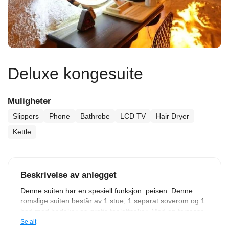
Deluxe kongesuite
Muligheter
Slippers
Phone
Bathrobe
LCD TV
Hair Dryer
Kettle
Beskrivelse av anlegget
Denne suiten har en spesiell funksjon: peisen. Denne
romslige suiten består av 1 stue, 1 separat soverom og 1
bad med badekar og gratis toalettsaker. Med en terrasse
med hageutsikt, gir denne suiten også en egen inngang
Se alt