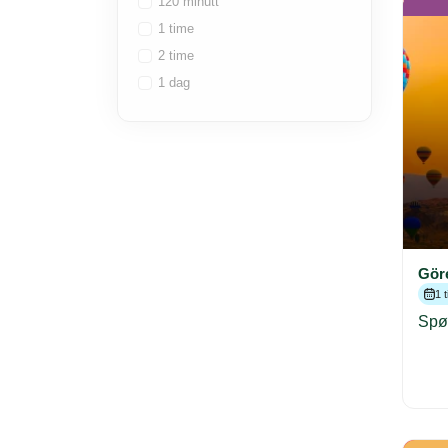
120 minutt
1 time
2 time
1 dag
Göre
1 
Spør