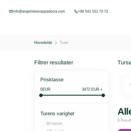
info@angelviewcappadocia.com
+90 542 551 70 72
Hovedside
Turer
Filtrer resultater
Turs
Prisklasse
0EUR
3472 EUR +
All
Turens varighet
8
Resul
60 minutt