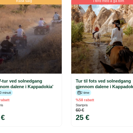
Rask salg
I ferd med å gå tom
-tur ved solnedgang
Tur til fots ved solnedgang
nom dalene i Kappadokia'
gjennom dalene i Kappadok
0 minutt
2 time
rabatt
%58 rabatt
ris
Startpris
60 €
 €
25 €