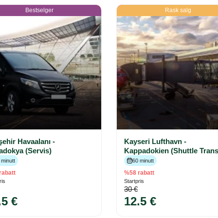
Bestselger
Rask salg
ehir Havaalanı -
Kayseri Lufthavn -
adokya (Servis)
Kappadokien (Shuttle Trans
 minutt
60 minutt
rabatt
%58 rabatt
ris
Startpris
30 €
.5 €
12.5 €