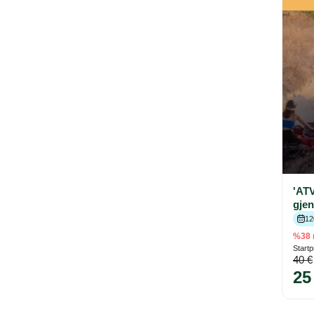
'ATV
gjen
12
%38 
Startp
40 €
25