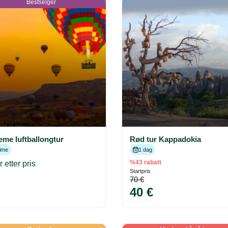
Bestselger
me luftballongtur
Rød tur Kappadokia
time
1 dag
%43 rabatt
 etter pris
Startpris
70 €
40 €