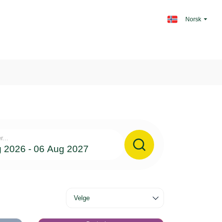
Norsk
r...