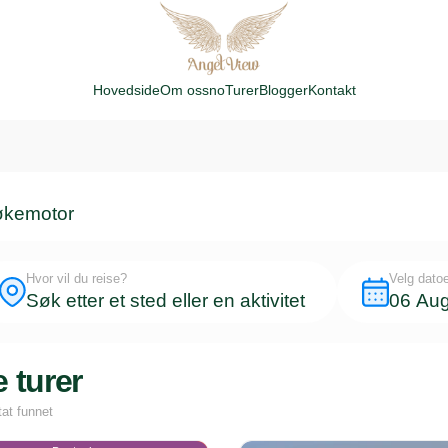
Hovedside
Om oss
no
Turer
Blogger
Kontakt
økemotor
Hvor vil du reise?
Velg datoe
Søk etter et sted eller en aktivitet
e turer
tat funnet