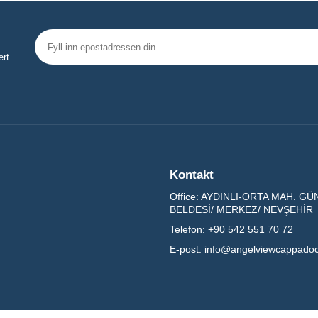
ert
Kontakt
Office:
AYDINLI-ORTA MAH. GÜNG
BELDESİ/ MERKEZ/ NEVŞEHİR
Telefon:
+90 542 551 70 72
E-post:
info@angelviewcappado