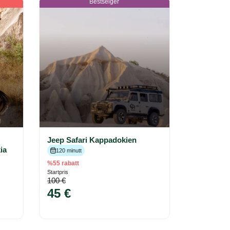
Bestselger
Jeep Safari Kappadokien
ia
120 minutt
%55 rabatt
Startpris
100 €
45 €