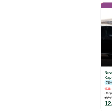
Nevş
Kap
60
%38 
Startp
20 €
12