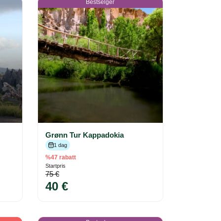
Bestselger
Grønn Tur Kappadokia
1 dag
%47 rabatt
Startpris
75 €
40 €