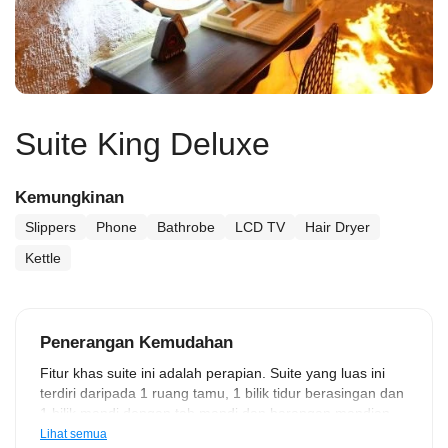
Suite King Deluxe
Kemungkinan
Slippers
Phone
Bathrobe
LCD TV
Hair Dryer
Kettle
Penerangan Kemudahan
Fitur khas suite ini adalah perapian. Suite yang luas ini
terdiri daripada 1 ruang tamu, 1 bilik tidur berasingan dan
1 bilik mandi dengan tab mandi dan barangan mandian
percuma. Menampilkan teres dengan pemandangan
Lihat semua