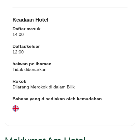
taman, suite ini juga menyediakan pintu masuk
persendirian dan TV skrin rata dengan perkhidmatan
penstriman. Unit ini menawarkan 2 katil.
Keadaan Hotel
Daftar masuk
14:00
Daftar/keluar
12:00
haiwan peliharaan
Tidak dibenarkan
Rokok
Dilarang Merokok di dalam Bilik
Bahasa yang disediakan oleh kemudahan