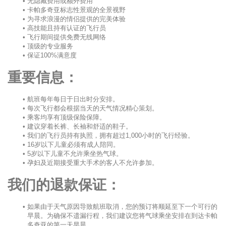
无隐藏费用或额外费用
卡帕多奇亚标志性景观的全景视野
为寻求浪漫的情侣提供的完美体验
高技能且持有认证的飞行员
飞行期间提供免费无线网络
顶级的专业服务
保证100%满意度
重要信息：
航班每年每日于日出时分安排。
每次飞行都会根据当天的天气情况精心策划。
乘客均享有顶级保险保障。
建议穿着长裤、长袖和舒适的鞋子。
我们的飞行员持有执照，拥有超过1,000小时的飞行经验。
16岁以下儿童必须有成人陪同。
5岁以下儿童不允许乘坐热气球。
孕妇及近期接受重大手术的客人不允许参加。
我们的退款保证：
如果由于天气原因导致航班取消，您的预订将顺延至下一个可行的
早晨。为确保不遗漏行程，我们建议您将气球乘坐安排在到达卡帕
多奇亚的第一天早晨。