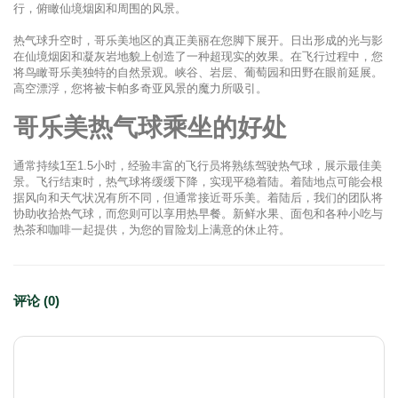
行，俯瞰仙境烟囱和周围的风景。
热气球升空时，哥乐美地区的真正美丽在您脚下展开。日出形成的光与影
在仙境烟囱和凝灰岩地貌上创造了一种超现实的效果。在飞行过程中，您
将鸟瞰哥乐美独特的自然景观。峡谷、岩层、葡萄园和田野在眼前延展。
高空漂浮，您将被卡帕多奇亚风景的魔力所吸引。
哥乐美热气球乘坐的好处
通常持续1至1.5小时，经验丰富的飞行员将熟练驾驶热气球，展示最佳美
景。飞行结束时，热气球将缓缓下降，实现平稳着陆。着陆地点可能会根
据风向和天气状况有所不同，但通常接近哥乐美。着陆后，我们的团队将
协助收拾热气球，而您则可以享用热早餐。新鲜水果、面包和各种小吃与
热茶和咖啡一起提供，为您的冒险划上满意的休止符。
评论 (0)