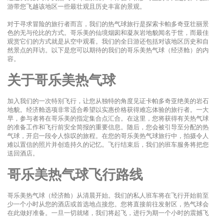
游带您飞越该地区一些最壮观且历史丰富的景观。
对于寻求冒险的旅行者而言，我们的热气球旅行是探索卡帕多奇亚壮丽景
色的无与伦比的方式。哥乐美的仙境烟囱和凝灰岩地貌闻名于世，而最佳
观赏它们的方式就是从空中观看。我们的全日游还包括对该地区历史和自
然景点的拜访。以下是您可以期待的我们的哥乐美热气球（经济舱）的内
容。
关于哥乐美热气球
加入我们的一次特别飞行，让您从独特的角度见证卡帕多奇亚绝美的岩石
地貌。经济舱选项非常适合希望以实惠价格获得难忘体验的旅行者。一大
早，参与者将在哥乐美的指定集合点汇合。在这里，您将获得有关热气球
的准备工作和飞行前安全简报的重要信息。随后，您会被引导至分配的热
气球，开启一段令人惊叹的旅程。在您的哥乐美热气球旅行中，拍摄令人
难以置信的照片并创造持久的记忆。飞行结束后，我们的班车服务将把您
送回酒店。
哥乐美热气球飞行路线
哥乐美热气球（经济舱）从清晨开始。我们的私人班车将在飞行开始前至
少一个小时从您的酒店或首选地点接您。您将直接前往发射区，热气球会
在此做好准备。一旦一切就绪，我们将起飞，进行为期一个小时的震撼飞