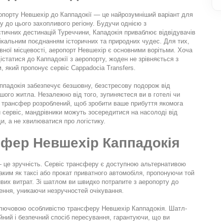
опорту Невшехір до Каппадокії — це найрозумніший варіант для 
ку до цього захопливого регіону. Будучи однією з 
тичних дестинацій Туреччини, Кападокія приваблює відвідувачів 
нікальним поєднанням історичних та природних чудес. Для тих, 
івної місцевості, аеропорт Невшехір є основними ворітьми. Хоча 
дістатися до Каппадокії з аеропорту, жоден не зрівняється з 
 який пропонує сервіс Cappadocia Transfers.
падокія забезпечує безшовну, безстресову подорож від 
ого житла. Незалежно від того, зупиняєтеся ви в готелі чи 
й трансфер розроблений, щоб зробити ваше прибуття якомога 
сервіс, мандрівники можуть зосередитися на насолоді від 
и, а не хвилюватися про логістику.
сфер Невшехір Каппадокія
— це зручність. Сервіс трансферу є доступною альтернативою 
ким як таксі або прокат приватного автомобіля, пропонуючи той 
вих витрат. Зі шатлом ви швидко потрапите з аеропорту до 
ення, уникаючи незручностей очікування.
ключовою особливістю трансферу Невшехір Каппадокія. Шатл-
йний і безпечний спосіб пересування, гарантуючи, що ви 