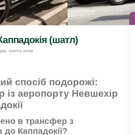
Каппадокія (шатл)
раз, платіть потім
й спосіб подорожі: 
 із аеропорту Невшехір 
докії
но в трансфер з 
 до Каппадокії?