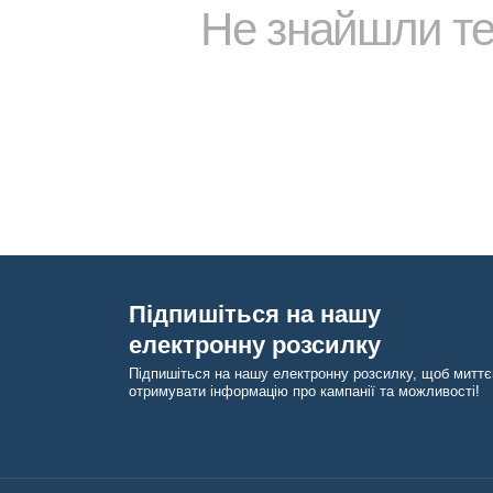
Не знайшли т
Підпишіться на нашу
електронну розсилку
Підпишіться на нашу електронну розсилку, щоб миттє
отримувати інформацію про кампанії та можливості!