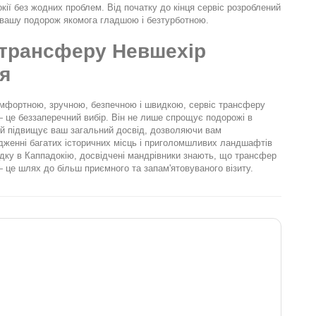
ії без жодних проблем. Від початку до кінця сервіс розроблений 
 вашу подорож якомога гладшою і безтурботною.
трансферу Невшехір 
я
омфортною, зручною, безпечною і швидкою, сервіс трансферу 
 це беззаперечний вибір. Він не лише спрощує подорожі в 
 й підвищує ваш загальний досвід, дозволяючи вам 
дженні багатих історичних місць і приголомшливих ландшафтів 
здку в Каппадокію, досвідчені мандрівники знають, що трансфер 
 це шлях до більш приємного та запам'ятовуваного візиту.