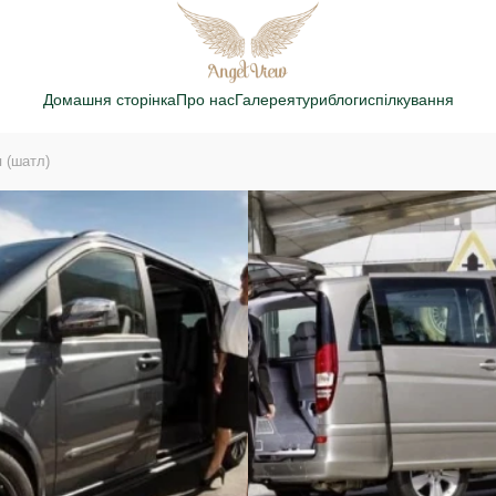
Домашня сторінка
Про нас
Галерея
тури
блоги
спілкування
 (шатл)