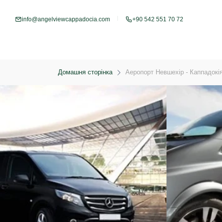
info@angelviewcappadocia.com
+90 542 551 70 72
Домашня сторінка
Аеропорт Невшехір - Каппадокія