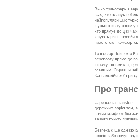
Вибір трансферу з аер
всіх, хто планує поїзд
найпопулярніших турис
з усього світу своїм у
хто прямує до цієї чар
існують різні способи 
простотою і комфортом,
Трансфер Невшехір Кап
аеропорту прямо до ваш
іншому типі житла, це
гладшим. Обравши цей 
Каппадокійської пригод
Про тран
Cappadocia Transfers 
дорожчим варіантам, та
самий комфорт без зай
вашого пункту признач
Безпека є ще однією 
сервіс забезпечує наді