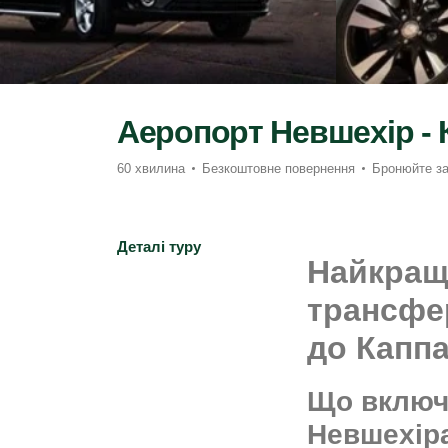
Аеропорт Невшехір - 
60 хвилина
Безкоштовне повернення
Бронюйте за
Деталі туру
Найкращи
трансфер
до Каппа
Що включе
Невшехіра