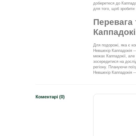
доберетеся до Каппадок
для того, щоб зробити
Перевага 
Каппадокі
Для подорожі, яка є к
Невшехір Каппадокія —
межах Каппадокії, але
зосередитися на дослі
регіону. Плануючи пої
Невшехір Каппадокія —
Коментарі (0)