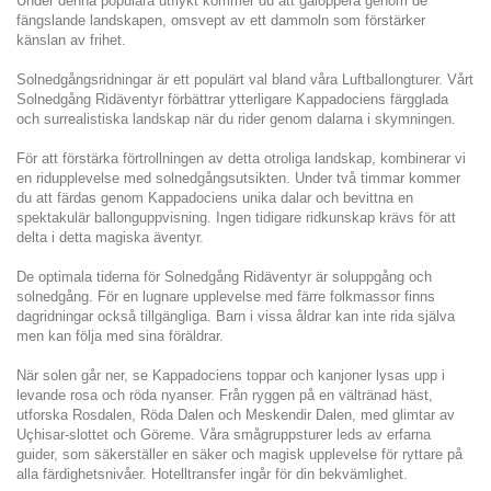
Under denna populära utflykt kommer du att galoppera genom de 
fängslande landskapen, omsvept av ett dammoln som förstärker 
känslan av frihet.
Solnedgångsridningar är ett populärt val bland våra Luftballongturer. Vårt 
Solnedgång Ridäventyr förbättrar ytterligare Kappadociens färgglada 
och surrealistiska landskap när du rider genom dalarna i skymningen.
För att förstärka förtrollningen av detta otroliga landskap, kombinerar vi 
en ridupplevelse med solnedgångsutsikten. Under två timmar kommer 
du att färdas genom Kappadociens unika dalar och bevittna en 
spektakulär ballonguppvisning. Ingen tidigare ridkunskap krävs för att 
delta i detta magiska äventyr.
De optimala tiderna för Solnedgång Ridäventyr är soluppgång och 
solnedgång. För en lugnare upplevelse med färre folkmassor finns 
dagridningar också tillgängliga. Barn i vissa åldrar kan inte rida själva 
men kan följa med sina föräldrar.
När solen går ner, se Kappadociens toppar och kanjoner lysas upp i 
levande rosa och röda nyanser. Från ryggen på en vältränad häst, 
utforska Rosdalen, Röda Dalen och Meskendir Dalen, med glimtar av 
Uçhisar-slottet och Göreme. Våra smågruppsturer leds av erfarna 
guider, som säkerställer en säker och magisk upplevelse för ryttare på 
alla färdighetsnivåer. Hotelltransfer ingår för din bekvämlighet.