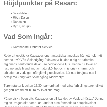
Höjdpunkter på Resan:
Svärddalen
Röda Dalen
Rosdalen
Byn Çavuşin
Vad Som Ingår:
Kostnadsfri Transfer Service
Redo att upptäcka Kappadociens fantastiska landskap från ett helt nytt 
perspektiv? Vårt Solnedgång Ridäventyr bjuder in dig att utforska 
regionens hänförande dalar i solnedgångens ljus. Denna tur lovar en 
fascinerande blandning av naturskönhet och historisk charm, och 
erbjuder en verkligen oförglömlig upplevelse. Låt oss fördjupa oss i 
detaljerna kring vårt Solnedgång Ridäventyr.
Turen startar klockan 15:30, samordnad med våra fyrhjulingsturer, vilket 
ger gott om tid att njuta av kvällens magi.
På persiska översätts Kappadocien till 'Landet av Vackra Hästar.' Denna 
region, trogen sitt namn, är känd för sina fantastiska ridupplevelser. 