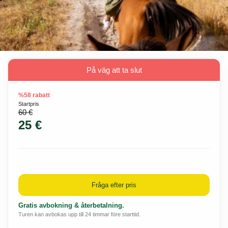
På väg att ta slut
%58 rabatt
Startpris
60 €
25 €
Fråga efter pris
Gratis avbokning & återbetalning.
Turen kan avbokas upp till 24 timmar före starttid.