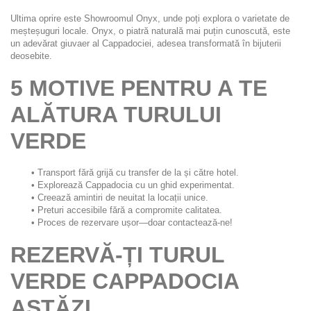
Ultima oprire este Showroomul Onyx, unde poți explora o varietate de 
meșteșuguri locale. Onyx, o piatră naturală mai puțin cunoscută, este 
un adevărat giuvaer al Cappadociei, adesea transformată în bijuterii 
deosebite.
5 MOTIVE PENTRU A TE 
ALĂTURA TURULUI 
VERDE
Transport fără grijă cu transfer de la și către hotel.
Explorează Cappadocia cu un ghid experimentat.
Creează amintiri de neuitat la locații unice.
Preturi accesibile fără a compromite calitatea.
Proces de rezervare ușor—doar contactează-ne!
REZERVĂ-ȚI TURUL 
VERDE CAPPADOCIA 
ASTĂZI