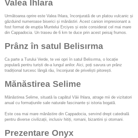
Valea Ihlara
Următoarea oprire este Valea Ihlara, înconjurată de un platou vulcanic și 
găzduind numeroase biserici și mănăstiri. Acest canion impresionant a 
fost format de erupția Muntelui Erciyes și este considerat cel mai mare 
din Cappadocia. Un traseu de 6 km te duce prin acest peisaj frumos.
Prânz în satul Belisırma
Ca parte a Turului Verde, te vei opri în satul Belisırma, o locație 
populară pentru turiști de-a lungul anilor. Aici, poți savura un prânz 
tradițional turcesc lângă râu, înconjurat de priveliști pitorești.
Mănăstirea Selime
Mănăstirea Selime, situată la capătul Văii Ihlara, atrage mii de vizitatori 
anual cu formațiunile sale naturale fascinante și istoria bogată.
Este cea mai mare mănăstire din Cappadocia, servind drept catedrală 
pentru diverse civilizații, inclusiv hitiți, romani, bizantini și otomani.
Prezentare Onyx