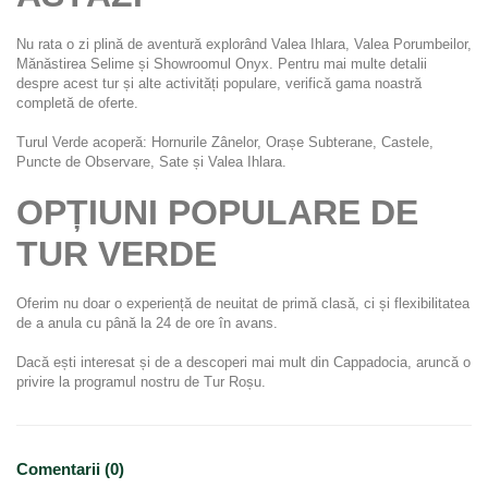
Nu rata o zi plină de aventură explorând Valea Ihlara, Valea Porumbeilor, 
Mănăstirea Selime și Showroomul Onyx. Pentru mai multe detalii 
despre acest tur și alte activități populare, verifică gama noastră 
completă de oferte.
Turul Verde acoperă: Hornurile Zânelor, Orașe Subterane, Castele, 
Puncte de Observare, Sate și Valea Ihlara.
OPȚIUNI POPULARE DE 
TUR VERDE
Oferim nu doar o experiență de neuitat de primă clasă, ci și flexibilitatea 
de a anula cu până la 24 de ore în avans.
Dacă ești interesat și de a descoperi mai mult din Cappadocia, aruncă o 
privire la programul nostru de Tur Roșu.
Comentarii (0)