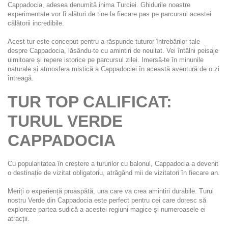
Cappadocia, adesea denumită inima Turciei. Ghidurile noastre 
experimentate vor fi alături de tine la fiecare pas pe parcursul acestei 
călătorii incredibile.
Acest tur este conceput pentru a răspunde tuturor întrebărilor tale 
despre Cappadocia, lăsându-te cu amintiri de neuitat. Vei întâlni peisaje 
uimitoare și repere istorice pe parcursul zilei. Imersă-te în minunile 
naturale și atmosfera mistică a Cappadociei în această aventură de o zi 
întreagă.
TUR TOP CALIFICAT: 
TURUL VERDE 
CAPPADOCIA
Cu popularitatea în creștere a tururilor cu balonul, Cappadocia a devenit 
o destinație de vizitat obligatoriu, atrăgând mii de vizitatori în fiecare an.
Meriți o experiență proaspătă, una care va crea amintiri durabile. Turul 
nostru Verde din Cappadocia este perfect pentru cei care doresc să 
exploreze partea sudică a acestei regiuni magice și numeroasele ei 
atracții.