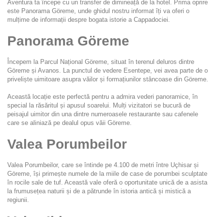
Aventura ta începe cu un transfer de dimineață de la hotel. Prima oprire 
este Panorama Göreme, unde ghidul nostru informat îți va oferi o 
mulțime de informații despre bogata istorie a Cappadociei.
Panorama Göreme
Începem la Parcul Național Göreme, situat în terenul deluros dintre 
Göreme și Avanos. La punctul de vedere Esentepe, vei avea parte de o 
priveliște uimitoare asupra văilor și formațiunilor stâncoase din Göreme.
Această locație este perfectă pentru a admira vederi panoramice, în 
special la răsăritul și apusul soarelui. Mulți vizitatori se bucură de 
peisajul uimitor din una dintre numeroasele restaurante sau cafenele 
care se aliniază pe dealul opus văii Göreme.
Valea Porumbeilor
Valea Porumbeilor, care se întinde pe 4.100 de metri între Uçhisar și 
Göreme, își primește numele de la miile de case de porumbei sculptate 
în rocile sale de tuf. Această vale oferă o oportunitate unică de a asista 
la frumusețea naturii și de a pătrunde în istoria antică și mistică a 
regiunii.