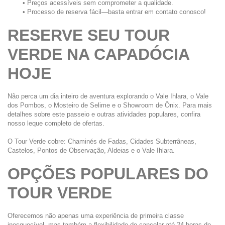
Preços acessíveis sem comprometer a qualidade.
Processo de reserva fácil—basta entrar em contato conosco!
RESERVE SEU TOUR 
VERDE NA CAPADÓCIA 
HOJE
Não perca um dia inteiro de aventura explorando o Vale Ihlara, o Vale 
dos Pombos, o Mosteiro de Selime e o Showroom de Ônix. Para mais 
detalhes sobre este passeio e outras atividades populares, confira 
nosso leque completo de ofertas.
O Tour Verde cobre: Chaminés de Fadas, Cidades Subterrâneas, 
Castelos, Pontos de Observação, Aldeias e o Vale Ihlara.
OPÇÕES POPULARES DO 
TOUR VERDE
Oferecemos não apenas uma experiência de primeira classe 
inesquecível, mas também a flexibilidade de cancelar até 24 horas de 