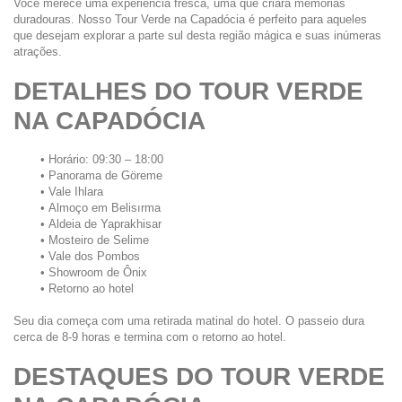
Você merece uma experiência fresca, uma que criará memórias 
duradouras. Nosso Tour Verde na Capadócia é perfeito para aqueles 
que desejam explorar a parte sul desta região mágica e suas inúmeras 
atrações.
DETALHES DO TOUR VERDE 
NA CAPADÓCIA
Horário: 09:30 – 18:00
Panorama de Göreme
Vale Ihlara
Almoço em Belisırma
Aldeia de Yaprakhisar
Mosteiro de Selime
Vale dos Pombos
Showroom de Ônix
Retorno ao hotel
Seu dia começa com uma retirada matinal do hotel. O passeio dura 
cerca de 8-9 horas e termina com o retorno ao hotel.
DESTAQUES DO TOUR VERDE 