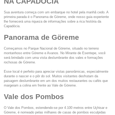
NA CAPADÓCIA
Sua aventura começa com um embarque no hotel pela manhã cedo. A 
primeira parada é o Panorama de Göreme, onde nosso guia experiente 
lhe fornecerá uma riqueza de informações sobre a rica história da 
Capadócia.
Panorama de Göreme
Começamos no Parque Nacional de Göreme, situado no terreno 
montanhoso entre Göreme e Avanos. No Mirante de Esentepe, você 
será brindado com uma vista deslumbrante dos vales e formações 
rochosas de Göreme.
Esse local é perfeito para apreciar vistas panorâmicas, especialmente 
durante o nascer e o pôr do sol. Muitos visitantes desfrutam da 
paisagem deslumbrante em um dos muitos restaurantes ou cafés que 
margeiam a colina em frente ao Vale de Göreme.
Vale dos Pombos
O Vale dos Pombos, estendendo-se por 4.100 metros entre Uçhisar e 
Göreme, é nomeado pelas milhares de casas de pombos esculpidas 