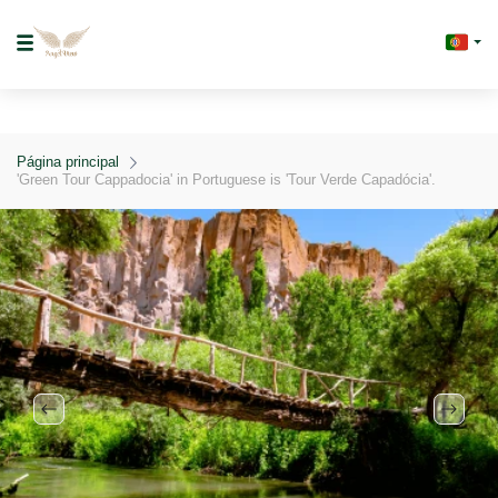
Página principal
'Green Tour Cappadocia' in Portuguese is 'Tour Verde Capadócia'.