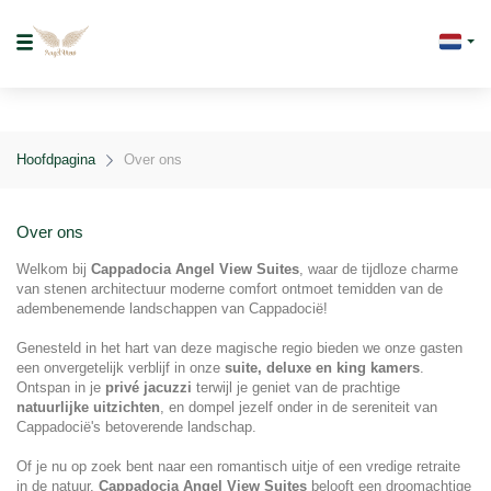
Hoofdpagina
Over ons
Over ons
Welkom bij 
Cappadocia Angel View Suites
, waar de tijdloze charme 
van stenen architectuur moderne comfort ontmoet temidden van de 
adembenemende landschappen van Cappadocië!
Genesteld in het hart van deze magische regio bieden we onze gasten 
een onvergetelijk verblijf in onze 
suite, deluxe en king kamers
. 
Ontspan in je 
privé jacuzzi
 terwijl je geniet van de prachtige 
natuurlijke uitzichten
, en dompel jezelf onder in de sereniteit van 
Cappadocië's betoverende landschap.
Of je nu op zoek bent naar een romantisch uitje of een vredige retraite 
in de natuur, 
Cappadocia Angel View Suites
 belooft een droomachtige 