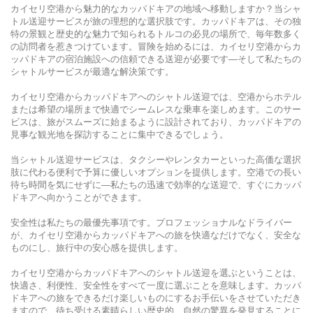
カイセリ空港から魅力的なカッパドキアの地域へ移動しますか？当シャ
トル送迎サービスが旅の理想的な選択肢です。カッパドキアは、その独
特の景観と歴史的な魅力で知られるトルコの必見の場所で、毎年数多く
の訪問者を惹きつけています。冒険を始めるには、カイセリ空港からカ
ッパドキアの宿泊施設への信頼できる送迎が必要です—そして私たちの
シャトルサービスが最適な解決策です。
カイセリ空港からカッパドキアへのシャトル送迎では、空港からホテル
または希望の場所まで快適でシームレスな乗車を楽しめます。このサー
ビスは、旅がスムーズに始まるように設計されており、カッパドキアの
見事な観光地を探訪することに集中できるでしょう。
当シャトル送迎サービスは、タクシーやレンタカーといった高価な選択
肢に代わる便利で予算に優しいオプションを提供します。空港での長い
待ち時間を気にせずに—私たちの迅速で効率的な送迎で、すぐにカッパ
ドキアへ向かうことができます。
安全性は私たちの最優先事項です。プロフェッショナルなドライバー
が、カイセリ空港からカッパドキアへの旅を快適なだけでなく、安全な
ものにし、旅行中の安心感を提供します。
カイセリ空港からカッパドキアへのシャトル送迎を選ぶということは、
快適さ、利便性、安全性をすべて一度に選ぶことを意味します。カッパ
ドキアへの旅をできるだけ楽しいものにするお手伝いをさせていただき
ますので、待ち受ける素晴らしい歴史的、自然の驚異を発見することに