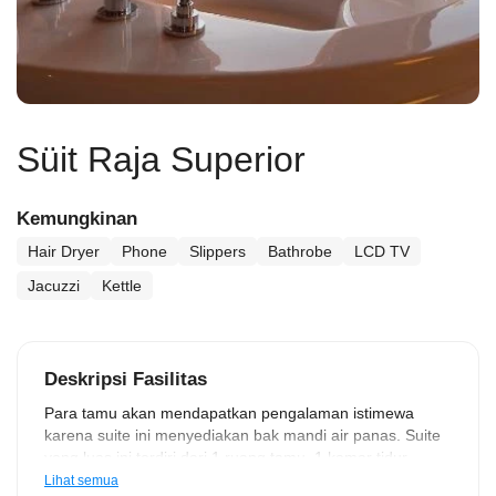
Süit Raja Superior
Kemungkinan
Hair Dryer
Phone
Slippers
Bathrobe
LCD TV
Jacuzzi
Kettle
Deskripsi Fasilitas
Para tamu akan mendapatkan pengalaman istimewa
karena suite ini menyediakan bak mandi air panas. Suite
yang luas ini terdiri dari 1 ruang tamu, 1 kamar tidur
terpisah, dan 1 kamar mandi dengan bak mandi dan
Lihat semua