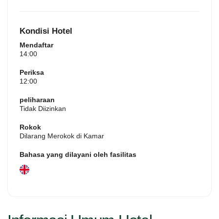
perlengkapan mandi gratis. Menampilkan teras dengan
pemandangan taman, suite ini juga menawarkan pintu
masuk pribadi dan TV layar datar dengan layanan
Kondisi Hotel
streaming. Unit ini menawarkan 2 tempat tidur.
Mendaftar
14:00
Periksa
12:00
peliharaan
Tidak Diizinkan
Rokok
Dilarang Merokok di Kamar
Bahasa yang dilayani oleh fasilitas