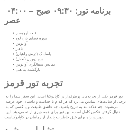
برنامه تور: ۰۹:۳۰ صبح – ۰۴:۰۰ 
عصر
قلعه اوچیسار
موزه فضای باز زلوه
آوانوس
ناهار
پاساباگ (دره‌ی راهبان)
دره دوورن (تخیل)
نمایش سفالگری آوانوس
بازگشت به هتل
تجربه تور قرمز
تور قرمز یکی از تجربه‌های پرطرفدار در کاپادوکیا است. این سفر شما را به 
برخی از سایت‌های نمادین می‌برد که هر کدام با جذابیت و داستان خود عرضه 
می‌شوند. چه علاقه‌مند به تاریخ باشید، چه عاشق طبیعت و یا کسی که به 
دنبال گرفتن عکس کامل است، این تور برای همه چیزی ارائه می‌دهد. این 
بهترین راه برای خلق خاطرات پایدار از زمانتان در کاپادوکیاست.
شامل می‌شود: