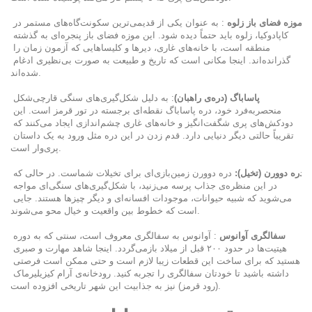
موزه فضای باز زلوه
 : به عنوان یکی از قدیمی‌ترین سکونت‌گاه‌های مستمر در 
کاپادوکیا، زلوه باید حتماً دیده شود. این موزه فضای باز پنجره‌ای به گذشته 
منطقه است، با خانه‌های غاری، دیرها و کلیساهایی که آزمون زمان را 
گذرانده‌اند. اینجا مکانی است که تاریخ و طبیعت به صورت بی‌نظیری ادغام 
شده‌اند.
پاساباگ (دره‌ی راهبان)
: به دلیل شکل‌گیری‌های سنگی قارچی‌شکل 
منحصربه‌فرد خود، دره پاساباگ نقطه‌ای برجسته در تور قرمز است. این 
دودکش‌های پری شگفت‌انگیز و خانه‌های غاری چشم‌اندازی ایجاد می‌کنند که 
تقریباً حالتی دیگر دنیایی دارد. قدم زدن در این دره مثل ورود به یک داستان 
پری‌وار است.
دره دوورن (تخیل):
 دره دوورن زمین‌بازی‌ای برای تخیلات شماست. در حالی که 
در این منظره‌ی جذاب پرسه می‌زنید، با شکل‌گیری‌های سنگی‌ای مواجه 
می‌شوید که شبیه حیوانات، موجودات افسانه‌ای و دیگر چیزها هستند. جایی 
است که خطوط بین واقعیت و خیال محو می‌شوند.
سفالگری آوانوس
 : آوانوس به سفالگری معروف است، سنتی که به دوره 
هیتیت‌ها در حدود ۲۰۰ قبل از میلاد بازمی‌گردد. اینجا شاهد مهارت و صبری 
هستید که برای ساخت این قطعات زیبا لازم است و حتی ممکن است فرصتی 
داشته باشید تا خودتان سفالگری را تجربه کنید. رودخانه‌ی آرام کیزیلیرماک 
(رود قرمز) نیز به جذابیت این شهر تاریخی افزوده است.