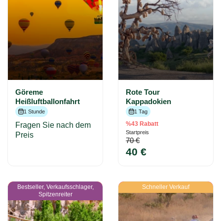
Göreme
Rote Tour
Heißluftballonfahrt
Kappadokien
1 Stunde
1 Tag
%43 Rabatt
Fragen Sie nach dem
Startpreis
Preis
70 €
40 €
Bestseller, Verkaufsschlager,
Schneller Verkauf
Spitzenreiter