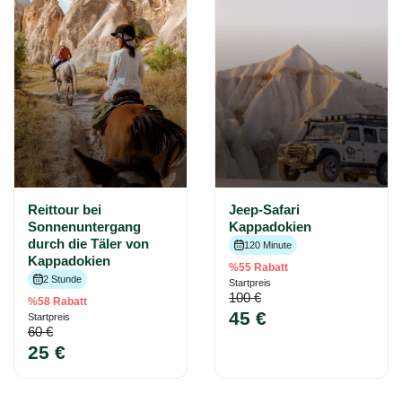
Reittour bei
Jeep-Safari
Sonnenuntergang
Kappadokien
durch die Täler von
120 Minute
Kappadokien
%55 Rabatt
2 Stunde
Startpreis
100 €
%58 Rabatt
45 €
Startpreis
60 €
25 €