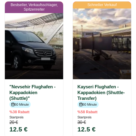
Bestseller, Verkaufsschlager,
Schneller Verkauf
Spitzenreiter
"Nevsehir Flughafen -
Kayseri Flughafen -
Kappadokien
Kappadokien (Shuttle-
(Shuttle)"
Transfer)
60 Minute
60 Minute
%38 Rabatt
%58 Rabatt
Startpreis
Startpreis
20 €
30 €
12.5 €
12.5 €