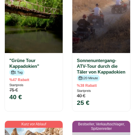
"Grüne Tour
Sonnenuntergang-
Kappadokien"
ATV-Tour durch die
Täler von Kappadokien
1 Tag
120 Minute
%47 Rabatt
Startpreis
%38 Rabatt
75 €
Startpreis
40 €
40 €
25 €
Kurz vor Ablauf
Bestseller, Verkaufsschlager,
Spitzenreiter