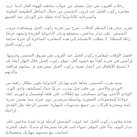
رحلات الغروب هي خيار مفضل بين جولات مناطيد الهواء الحار لدينا. تزيد 
مغامرة ركوب الخيل عند غروب الشمس من جمال المناظر الطبيعية الملونة 
والسريالية لكابادوكيا أثناء تنقلك عبر الوديان عند الغسق.
لتعزيز سحر هذا المنظر الخلاب، نمزج بين تجربة ركوب الخيل ومشاهدة غروب 
الشمس. على مدار ساعتين، ستقطع وديان كابادوكيا الفريدة وتشهد عرضًا 
رائعًا للمنطاد. لا يتطلب الانضمام إلى هذه المغامرة الساحرة أي خبرة سابقة 
في ركوب الخيل.
أفضل الأوقات لمغامرة ركوب الخيل عند الغروب هي شروق الشمس وغروبها. 
للراغبين في تجربة أهدأ مع حشود أقل، تتوفر ركوب الخيل خلال النهار أيضًا. قد 
لا يُسمح للأطفال من أعمار معينة بركوب الخيل بمفردهم بل يمكنهم مرافقة 
والديهم.
بينما تغرب الشمس، شاهد قمم ووديان كابادوكيا تتلون بظلال زاهية من 
الوردي والأحمر. من خلف خيل مدرب تدريبًا جيدًا، استكشف وادي الورد، 
الوادي الأحمر، ووادي مسكيندر، مع إطلالات على قلعة أوشيسار و غوريم. تُقاد 
جولاتنا للمجموعات الصغيرة بواسطة مرشدين ذوي خبرة، مما يضمن تجربة 
آمنة وسحرية للركاب من جميع مستويات المهارة. تتضمن الرحلة نقل الفندق 
لراحتك.
نقدم مغامرة ركوب الخيل عند غروب الشمس كرحلة مرنة لمدة ساعتين على 
مدار اليوم، بناءً على التوفر. سواء كنت فارسًا متمرسًا أو مبتدئًا، نكيف التجربة 
لتتناسب مع مستوى مهارتك وتفضيلاتك.