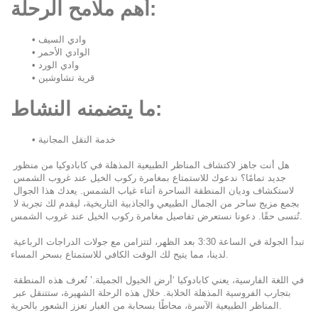
أهم ملامح الرحلة:
وادي السيف
الوادي الأحمر
وادي الورد
قرية تشاوشين
ما يتضمنه النشاط:
خدمة النقل المجانية
هل أنت جاهز لاكتشاف المناظر الطبيعية المذهلة في كابادوكيا من منظور 
جديد تمامًا؟ ندعوك للاستمتاع بمغامرة ركوب الخيل عند غروب الشمس 
لاستكشاف وديان المنطقة الساحرة أثناء غياب الشمس. يعدك هذا الجوال 
بجمع مزيج ساحر من الجمال الطبيعي والجاذبية التاريخية، ليقدم لك تجربة لا 
تُنسى حقًا. دعونا نستعرض تفاصيل مغامرة ركوب الخيل عند غروب الشمس.
تبدأ الجولة في الساعة 3:30 بعد الظهر، لتتزامن مع جولات الدراجات الرباعية 
لدينا، مما يتيح لك الوقت الكافي للاستمتاع بسحر المساء.
في اللغة الفارسية، يعني كابادوكيا ‘أرض الخيول الجميلة.’ تُعرف هذه المنطقة 
بتجارب الفروسية المذهلة الخلابة. خلال هذه الرحلة الشهيرة، ستتنقل عبر 
المناظر الطبيعية الآسرة، محاطًا بسحابة من الغبار تعزز الشعور بالحرية.