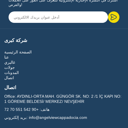
اشترك في النشرة الإخبارية الإلكترونية لتتعرف على الفور على الحملات
والفرص!
شركة كبرى
الصفحة الرئيسية
عنا
غاليري
جولات
المدونات
اتصال
اتصال
Office:
AYDINLI-ORTA MAH. GÜNGÖR SK. NO: 2 /1 İÇ KAPI NO:
1 GÖREME BELDESİ/ MERKEZ/ NEVŞEHİR
هاتف:
+90 542 551 70 72
info@angelviewcappadocia.com
بريد إلكتروني: